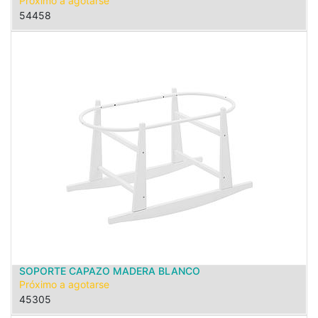
Próximo a agotarse
54458
SOPORTE CAPAZO MADERA BLANCO
Próximo a agotarse
45305