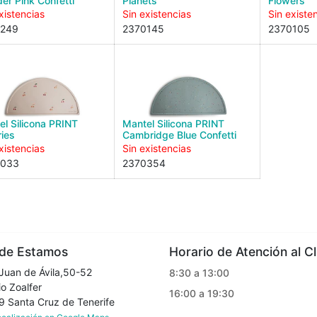
er Pink Confetti
Planets
Flowers
xistencias
Sin existencias
Sin existe
0249
2370145
2370105
el Silicona PRINT
Mantel Silicona PRINT
ries
Cambridge Blue Confetti
xistencias
Sin existencias
0033
2370354
e Estamos
Horario de Atención al Cl
Juan de Ávila,50-52
8:30 a 13:00
o Zoalfer
16:00 a 19:30
Santa Cruz de Tenerife