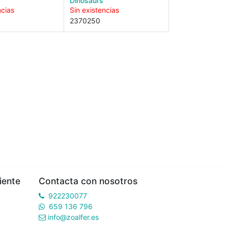
Dinosaurs
ncias
Sin existencias
2370250
iente
Contacta con nosotros
922230077
659 136 796
info@zoalfer.es