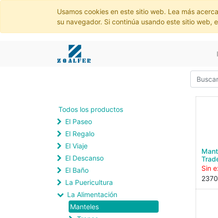
Usamos cookies en este sitio web. Lea más acerca
su navegador. Si continúa usando este sitio web, 
Todos los productos
El Paseo
El Regalo
El Viaje
Mant
El Descanso
Trad
Sin e
El Baño
237
La Puericultura
La Alimentación
Manteles