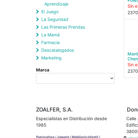
Powd
Aprendizaje
Sin e
El Juego
237
La Seguridad
Las Primeras Prendas
La Mamá
Farmacia
Descatalogados
Mant
Marketing
Cher
Sin e
Marca
237
ZOALFER, S.A.
Dond
Especialistas en Distribución desde
Calle 
1985
Edifici
38009 
Puericultura / Juguete / Mobiliario Infantil /