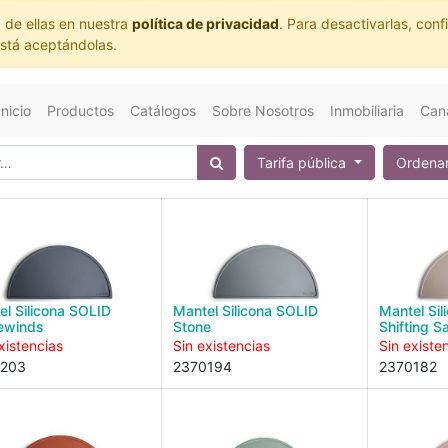
 de ellas en nuestra
política de privacidad
. Para desactivarlas, co
está aceptándolas.
Inicio
Productos
Catálogos
Sobre Nosotros
Inmobiliaria
Cana
Tarifa pública
Ordenar
el Silicona SOLID
Mantel Silicona SOLID
Mantel Si
ewinds
Stone
Shifting S
xistencias
Sin existencias
Sin existe
0203
2370194
2370182