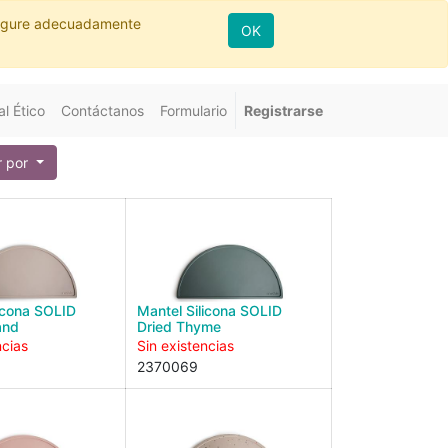
nfigure adecuadamente
OK
l Ético
Contáctanos
Formulario
Registrarse
 por
licona SOLID
Mantel Silicona SOLID
and
Dried Thyme
ncias
Sin existencias
2370069