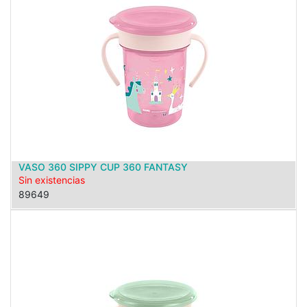
VASO 360 SIPPY CUP 360 FANTASY
Sin existencias
89649