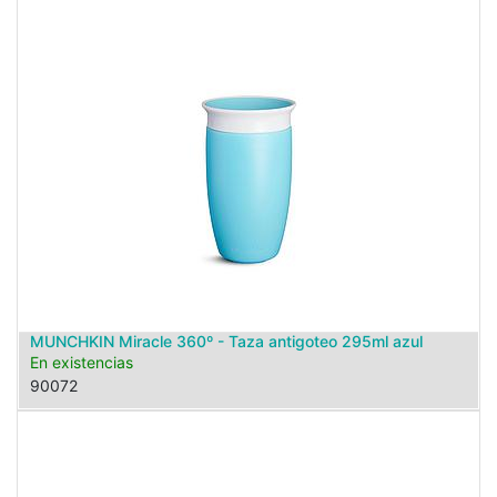
MUNCHKIN Miracle 360º - Taza antigoteo 295ml azul
En existencias
90072