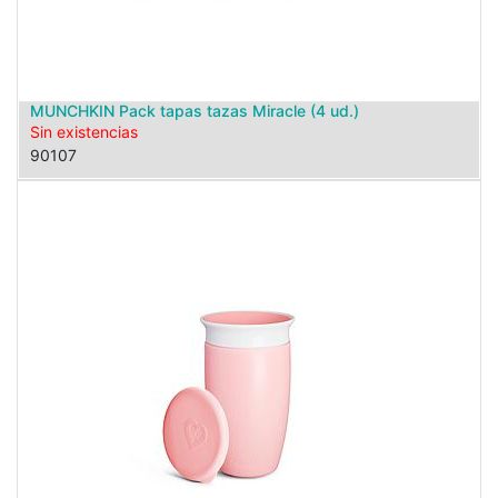
MUNCHKIN Pack tapas tazas Miracle (4 ud.)
Sin existencias
90107