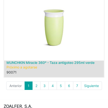
MUNCHKIN Miracle 360º - Taza antigoteo 295ml verde
Próximo a agotarse
90071
Anterior
1
2
3
4
5
6
7
Siguiente
ZOALFER, S.A.