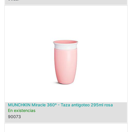
MUNCHKIN Miracle 360º - Taza antigoteo 295ml rosa
En existencias
90073