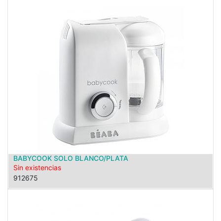
BABYCOOK SOLO BLANCO/PLATA
Sin existencias
912675