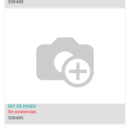
308496
SET DE PASEO
Sin existencias
308495